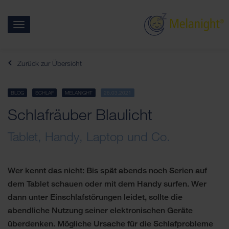
Menü
Melanight®
von
Zum
Hennig
Zurück zur Übersicht
Arzneimittel
Haupt-
Inhalt
BLOG
SCHLAF
MELANIGHT
26.03.2021
Schlafräuber Blaulicht
Tablet, Handy, Laptop und Co.
Wer kennt das nicht: Bis spät abends noch Serien auf
dem Tablet schauen oder mit dem Handy surfen. Wer
dann unter Einschlafstörungen leidet, sollte die
abendliche Nutzung seiner elektronischen Geräte
überdenken. Mögliche Ursache für die Schlafprobleme