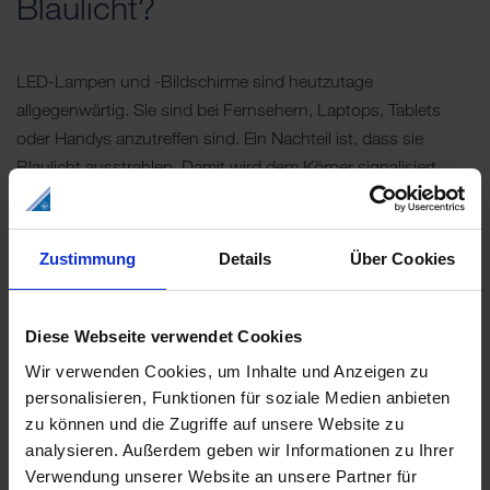
Blaulicht?
LED-Lampen und -Bildschirme sind heutzutage
allgegenwärtig. Sie sind bei Fernsehern, Laptops, Tablets
oder Handys anzutreffen sind. Ein Nachteil ist, dass sie
Blaulicht ausstrahlen. Damit wird dem Körper signalisiert,
wach zu bleiben, und der Melatoninspiegel wird gesenkt. Am
Tag kann das durchaus erwünscht sein. Aber abends, wenn
man schlafen möchte, ist der Effekt eher nachteilig. Der
Zustimmung
Details
Über Cookies
daraus resultierende Schlafmangel sorgt für Müdigkeit am
nächsten Tag, Gereiztheit und Konzentrationsprobleme.
Diese Webseite verwendet Cookies
Langfristig kann ein Schlafmangel sogar das Risiko für Herz-
Kreislauf-Erkrankungen, Stoffwechselstörungen und
Wir verwenden Cookies, um Inhalte und Anzeigen zu
Depressionen erhöhen.
personalisieren, Funktionen für soziale Medien anbieten
zu können und die Zugriffe auf unsere Website zu
Die Mediennutzung sollte also vor dem Schlafengehen
analysieren. Außerdem geben wir Informationen zu Ihrer
Verwendung unserer Website an unsere Partner für
weitestgehend reduziert werden. Nicht nur wegen des